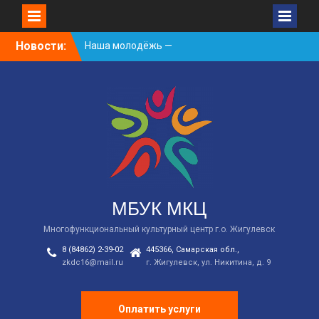
Skip
Новости:
Наша молодёжь —
to
гордость Жигулёвска!
content
День России
Встречаем новый
творческий сезон
2026/2027 в КДЦ!
МБУК МКЦ
Многофункциональный культурный центр г.о. Жигулевск
8 (84862) 2-39-02
445366, Самарская обл.,
zkdc16@mail.ru
г. Жигулевск, ул. Никитина, д. 9
Оплатить услуги