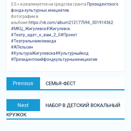
2.0.» и реализуется на средства гранта
Президентского
фонда культурных инициатив
.
Фотографии в
альбоме
https://vk.com/album212177594_301914362
#МКЦ_Жигулевск
#Жигулевск
#Театр_идет_к_вам_2_0
#Проект
#Театральнаякоманда
#АПельсин
#КультураЖигулевска
#Культурныйкод
#Президентскийфондкультурныхинициатив
Навигация
Previous
Previous
СЕМЬЯ-ФЕСТ
по
post:
записям
Next
Next
НАБОР В ДЕТСКИЙ ВОКАЛЬНЫЙ
post:
КРУЖОК