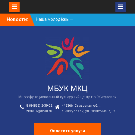
Skip
Новости:
Наша молодёжь —
to
гордость Жигулёвска!
content
День России
Встречаем новый
творческий сезон
2026/2027 в КДЦ!
МБУК МКЦ
Многофункциональный культурный центр г.о. Жигулевск
8 (84862) 2-39-02
445366, Самарская обл.,
zkdc16@mail.ru
г. Жигулевск, ул. Никитина, д. 9
Оплатить услуги