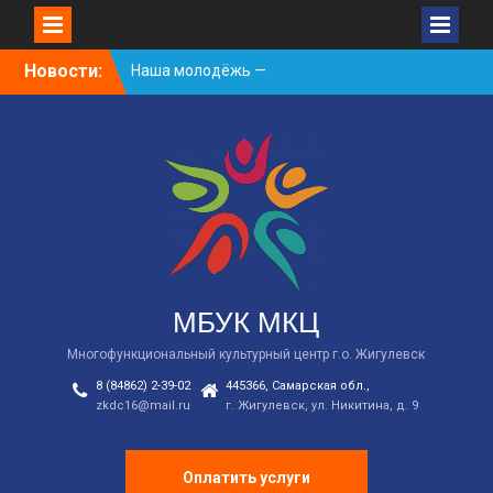
Skip
Новости:
Наша молодёжь —
to
гордость Жигулёвска!
content
День России
Встречаем новый
творческий сезон
2026/2027 в КДЦ!
МБУК МКЦ
Многофункциональный культурный центр г.о. Жигулевск
8 (84862) 2-39-02
445366, Самарская обл.,
zkdc16@mail.ru
г. Жигулевск, ул. Никитина, д. 9
Оплатить услуги