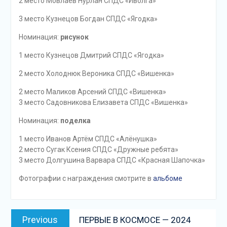
2 место Мовлаев Нурлан СПДС «Иволга»
3 место Кузнецов Богдан СПДС «Ягодка»
Номинация:
рисунок
1 место Кузнецов Дмитрий СПДС «Ягодка»
2 место Холоднюк Вероника СПДС «Вишенка»
2 место Маликов Арсений СПДС «Вишенка»
3 место Садовникова Елизавета СПДС «Вишенка»
Номинация:
поделка
1 место Иванов Артём СПДС «Алёнушка»
2 место Сугак Ксения СПДС «Дружные ребята»
3 место Долгушина Варвара СПДС «Красная Шапочка»
Фотографии с награждения смотрите в
альбоме
Навигация
Previous
Previous
ПЕРВЫЕ В КОСМОСЕ — 2024
по
post: