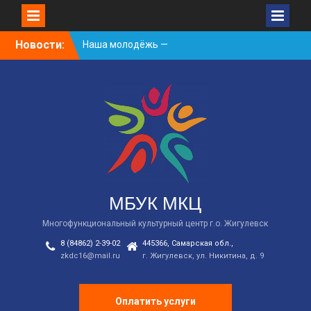
Skip
Новости:
Наша молодёжь —
to
гордость Жигулёвска!
content
День России
Встречаем новый
творческий сезон
2026/2027 в КДЦ!
МБУК МКЦ
Многофункциональный культурный центр г.о. Жигулевск
8 (84862) 2-39-02
445366, Самарская обл.,
zkdc16@mail.ru
г. Жигулевск, ул. Никитина, д. 9
Оплатить услуги