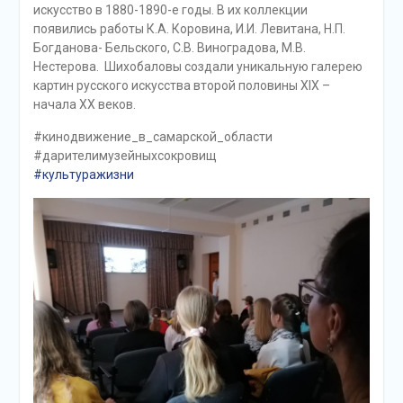
искусство в 1880-1890-е годы. В их коллекции
появились работы К.А. Коровина, И.И. Левитана, Н.П.
Богданова- Бельского, С.В. Виноградова, М.В.
Нестерова. Шихобаловы создали уникальную галерею
картин русского искусства второй половины XIX –
начала ХХ веков.
#кинодвижение_в_самарской_области
#дарителимузейныхсокровищ
#культуражизни