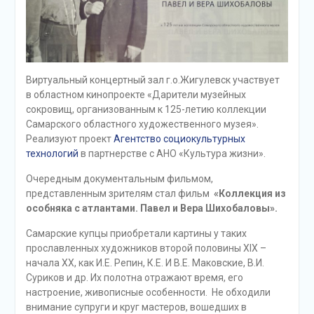
Виртуальный концертный зал г.о.Жигулевск участвует
в областном кинопроекте «Дарители музейных
сокровищ, организованным к 125-летию коллекции
Самарского областного художественного музея».
Реализуют проект
Агентство социокультурных
технологий
в партнерстве с АНО «Культура жизни».
Очередным документальным фильмом,
представленным зрителям стал фильм
«Коллекция из
особняка с атлантами. Павел и Вера Шихобаловы».
Самарские купцы приобретали картины у таких
прославленных художников второй половины XIX –
начала XX, как И.Е. Репин, К.Е. И В.Е. Маковские, В.И.
Суриков и др. Их полотна отражают время, его
настроение, живописные особенности. Не обходили
внимание супруги и круг мастеров, вошедших в