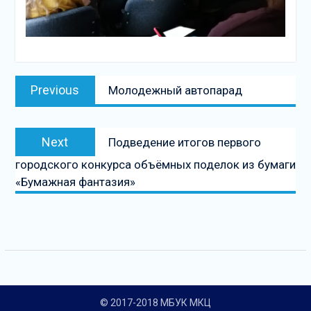
Навигация
Previous
Previous
Молодежный автопарад
по
post:
записям
Next
Next
Подведение итогов первого
post:
городского конкурса объёмных поделок из бумаги
«Бумажная фантазия»
© 2017-2018 МБУК МКЦ