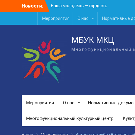
Skip
Новости:
Наша молодёжь — гордость
to
Жигулёвска!
content
Мероприятия
День России
О нас
Нормативные д
Встречаем новый творческий сезон
2026/2027 в КДЦ!
МБУК МКЦ
Многофункциональный к
Мероприятия
О нас
Нормативные докуме
Многофункциональный культурный центр
Культ
Home
Мероприятия
Встреча в клубе «Ветеран»- 