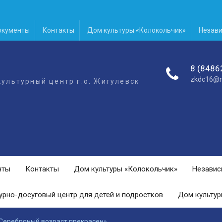
окументы
Контакты
Дом культуры «Колокольчик»
Незави
8 (8486
zkdc16@m
ультурный центр г.о. Жигулевск
нты
Контакты
Дом культуры «Колокольчик»
Независ
урно-досуговый центр для детей и подростков
Дом культур
«Серебряный возраст прекрасен»