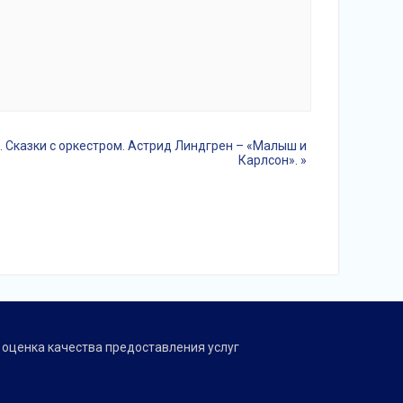
. Сказки с оркестром. Астрид Линдгрен – «Малыш и
Карлсон».
»
оценка качества предоставления услуг