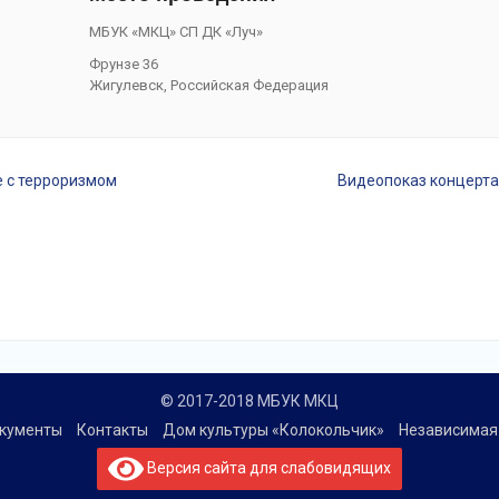
МБУК «МКЦ» СП ДК «Луч»
Фрунзе 36
Жигулевск
,
Российская Федерация
 с терроризмом
Видеопоказ концерта
© 2017-2018 МБУК МКЦ
кументы
Контакты
Дом культуры «Колокольчик»
Независимая 
Версия сайта для слабовидящих