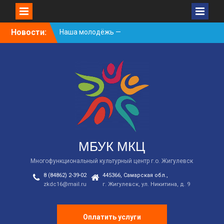
Skip
Новости:
Наша молодёжь —
to
гордость Жигулёвска!
content
День России
Встречаем новый
творческий сезон
2026/2027 в КДЦ!
МБУК МКЦ
Многофункциональный культурный центр г.о. Жигулевск
8 (84862) 2-39-02
445366, Самарская обл.,
zkdc16@mail.ru
г. Жигулевск, ул. Никитина, д. 9
Оплатить услуги