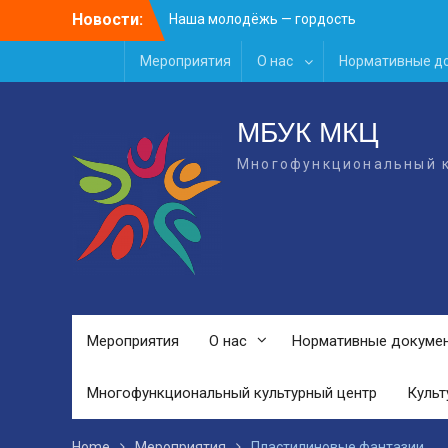
Skip
Новости:
Наша молодёжь — гордость
to
Жигулёвска!
content
Мероприятия
День России
О нас
Нормативные д
Встречаем новый творческий сезон
2026/2027 в КДЦ!
МБУК МКЦ
Многофункциональный к
Мероприятия
О нас
Нормативные докуме
Многофункциональный культурный центр
Культ
Home
Мероприятия
Пластилиновые фантазии