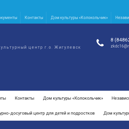
окументы
Контакты
Дом культуры «Колокольчик»
Незави
8 (8486
zkdc16@m
ультурный центр г.о. Жигулевск
нты
Контакты
Дом культуры «Колокольчик»
Независ
урно-досуговый центр для детей и подростков
Дом культур