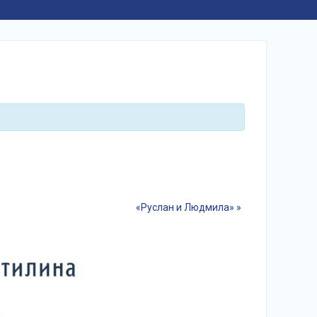
«Руслан и Людмила»
»