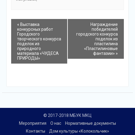
события
«
Выставка
Награждение
конкурсных работ
победителей
Навигация
Городского
городского конкурса
творческого конкурса
поделок из
поделок из
пластилина
природного
«Пластилиновые
материала «ЧУДЕСА
фантазии»
»
ПРИРОДЫ»
© 2017-2018 МБУК МКЦ
Мероприятия
О нас
Нормативные документы
Контакты
Дом культуры «Колокольчик»