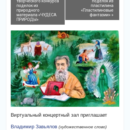
творческого конкурса
поделок из
поделок из
пластилина
природного
«Пластилиновые
материала «ЧУДЕСА
фантазии»
»
ПРИРОДЫ»
Виртуальный концертный зал приглашает
Владимир Завьялов
(художественное слово)