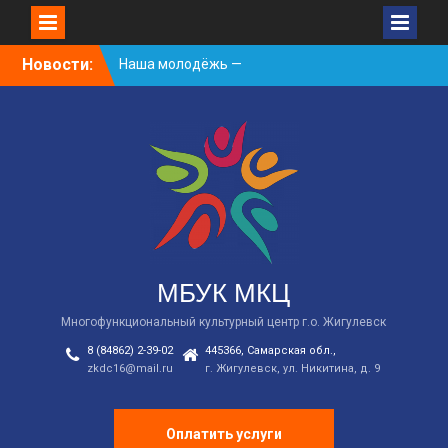
Skip
Новости:
Наша молодёжь —
to
гордость Жигулёвска!
content
День России
Встречаем новый
творческий сезон
2026/2027 в КДЦ!
МБУК МКЦ
Многофункциональный культурный центр г.о. Жигулевск
8 (84862) 2-39-02
445366, Самарская обл.,
zkdc16@mail.ru
г. Жигулевск, ул. Никитина, д. 9
Оплатить услуги