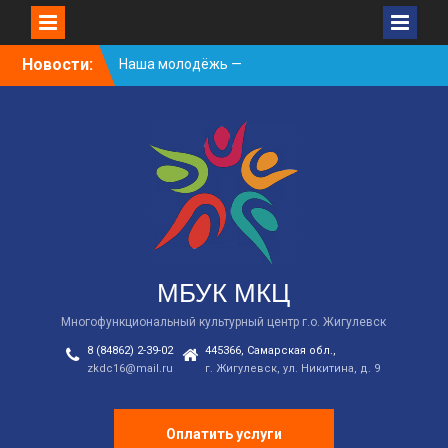
Skip
Новости:
Наша молодёжь —
to
гордость Жигулёвска!
content
День России
Встречаем новый
творческий сезон
2026/2027 в КДЦ!
МБУК МКЦ
Многофункциональный культурный центр г.о. Жигулевск
8 (84862) 2-39-02
445366, Самарская обл.,
zkdc16@mail.ru
г. Жигулевск, ул. Никитина, д. 9
Оплатить услуги