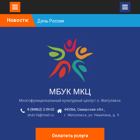
Skip
Новости:
День России
to
Встречаем новый
content
творческий сезон
2026/2027 в КДЦ!
Наша молодёжь —
гордость Жигулёвска!
МБУК МКЦ
Многофункциональный культурный центр г.о. Жигулевск
8 (84862) 2-39-02
445366, Самарская обл.,
zkdc16@mail.ru
г. Жигулевск, ул. Никитина, д. 9
Оплатить услуги