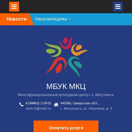
Skip
Новости:
Наша молодёжь —
to
гордость Жигулёвска!
content
День России
Встречаем новый
творческий сезон
2026/2027 в КДЦ!
МБУК МКЦ
Многофункциональный культурный центр г.о. Жигулевск
8 (84862) 2-39-02
445366, Самарская обл.,
zkdc16@mail.ru
г. Жигулевск, ул. Никитина, д. 9
Оплатить услуги