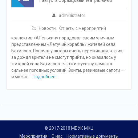
1 августа Образцовый театральный
administrator
Новости
,
Отчеты с мероприятий
коллектив «АПельсин» порадовал своим уличным
представлением «Летучий корабль» жителей села
Бахилово. Поначалу актёры очень переживали, что из-
за дождя зрители не смогут прийти, но оказалось у
жителей села Бахилово тяга к искусству намного
сильнее погодных условий. Зонты, резиновые сапоги —
и можно
Подробнее
© 2017-2018 МБУК МКЦ
Мероприятия
О нас
Нормативные документы