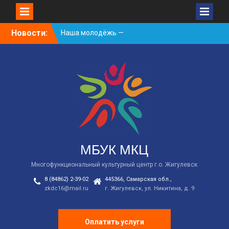
Skip
Новости:
День России
to
Встречаем новый
content
творческий сезон
2026/2027 в КДЦ!
Наша молодёжь —
гордость Жигулёвска!
МБУК МКЦ
Многофункциональный культурный центр г.о. Жигулевск
8 (84862) 2-39-02
445366, Самарская обл.,
zkdc16@mail.ru
г. Жигулевск, ул. Никитина, д. 9
Оплатить услуги